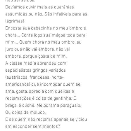
Não sei se boa.
Devíamos ouvir mais as guarânias 
assumidas ou não. São infalíveis para as 
lágrimas!
Encosta sua cabecinha no meu ombro e 
chora... Conta logo sua mágoa toda para 
mim... Quem chora no meu ombro, eu 
juro que não vai embora, não vai 
embora, porque gosta de mim.
A classe média aprendeu com 
especialistas gringos variados 
(austríacos, franceses, norte-
americanos) que incomodar quem se 
ama, gosta, aprecia com queixas e 
reclamações é coisa de gentinha. É 
brega, é clichê. Melodrama paraguaio.  
Ou coisa de maluco.
E se quem não reclama apenas se viciou 
em esconder sentimentos?