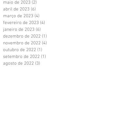
maio de 2023
(2)
2 posts
abril de 2023
(6)
6 posts
março de 2023
(4)
4 posts
fevereiro de 2023
(4)
4 posts
janeiro de 2023
(6)
6 posts
dezembro de 2022
(1)
1 post
novembro de 2022
(4)
4 posts
outubro de 2022
(1)
1 post
setembro de 2022
(1)
1 post
agosto de 2022
(3)
3 posts
julho de 2022
(1)
1 post
junho de 2022
(3)
3 posts
maio de 2022
(3)
3 posts
abril de 2022
(1)
1 post
março de 2022
(3)
3 posts
setembro de 2021
(3)
3 posts
agosto de 2021
(1)
1 post
abril de 2021
(8)
8 posts
março de 2021
(9)
9 posts
fevereiro de 2021
(5)
5 posts