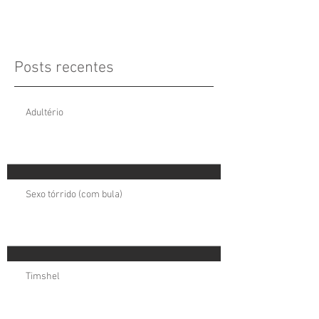
Posts recentes
Adultério
Sexo tórrido (com bula)
Timshel