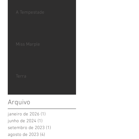
A Tempestade
Miss Marple
Terra
Arquivo
janeiro de 2026
(1)
1 post
junho de 2024
(1)
1 post
setembro de 2023
(1)
1 post
agosto de 2023
(4)
4 posts