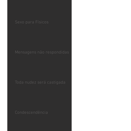
Sexo para Físicos
Mensagens não respondidas
Toda nudez será castigada
Condescendência