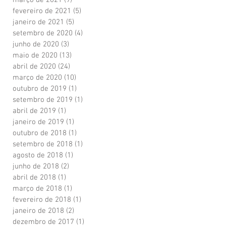
março de 2021
(9)
9 posts
fevereiro de 2021
(5)
5 posts
janeiro de 2021
(5)
5 posts
setembro de 2020
(4)
4 posts
junho de 2020
(3)
3 posts
maio de 2020
(13)
13 posts
abril de 2020
(24)
24 posts
março de 2020
(10)
10 posts
outubro de 2019
(1)
1 post
setembro de 2019
(1)
1 post
abril de 2019
(1)
1 post
janeiro de 2019
(1)
1 post
outubro de 2018
(1)
1 post
setembro de 2018
(1)
1 post
agosto de 2018
(1)
1 post
junho de 2018
(2)
2 posts
abril de 2018
(1)
1 post
março de 2018
(1)
1 post
fevereiro de 2018
(1)
1 post
janeiro de 2018
(2)
2 posts
dezembro de 2017
(1)
1 post