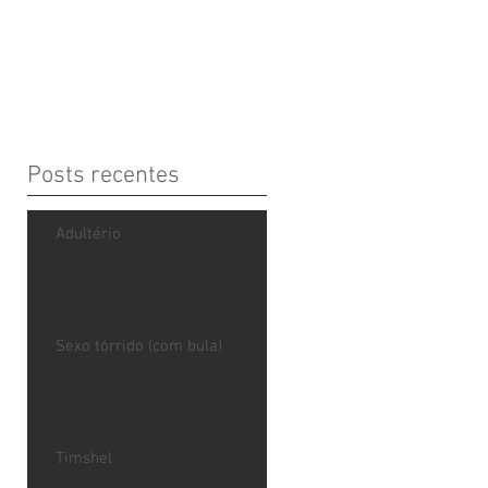
Posts recentes
Adultério
Sexo tórrido (com bula)
Timshel