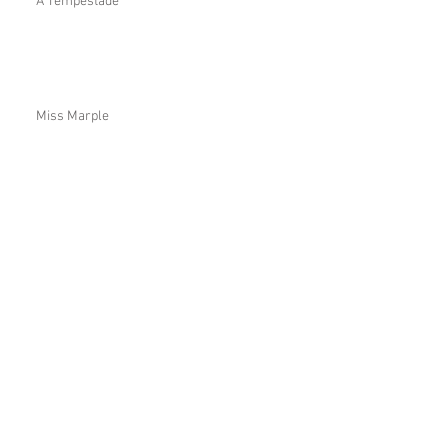
A Tempestade
Miss Marple
Terra
Arquivo
janeiro de 2026
(1)
1 post
junho de 2024
(1)
1 post
setembro de 2023
(1)
1 post
agosto de 2023
(4)
4 posts