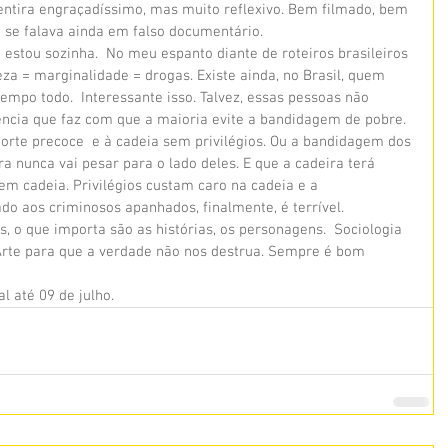
ntira engraçadíssimo, mas muito reflexivo. Bem filmado, bem 
 se falava ainda em falso documentário.
stou sozinha.  No meu espanto diante de roteiros brasileiros 
a = marginalidade = drogas. Existe ainda, no Brasil, quem 
empo todo.  Interessante isso. Talvez, essas pessoas não 
ência que faz com que a maioria evite a bandidagem de pobre. 
rte precoce  e à cadeia sem privilégios. Ou a bandidagem dos 
a nunca vai pesar para o lado deles. E que a cadeira terá 
em cadeia. Privilégios custam caro na cadeia e a 
do aos criminosos apanhados, finalmente, é terrível.
s, o que importa são as histórias, os personagens.  Sociologia 
rte para que a verdade não nos destrua. Sempre é bom 
l até 09 de julho.