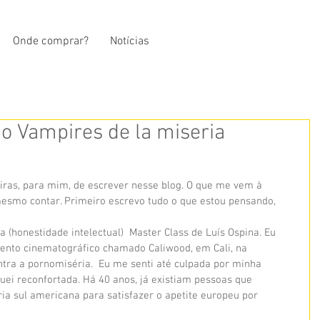
Onde comprar?
Notícias
o Vampires de la miseria
ras, para mim, de escrever nesse blog. O que me vem à 
mesmo contar. Primeiro escrevo tudo o que estou pensando, 
 (honestidade intelectual)  Master Class de Luís Ospina. Eu 
nto cinematográfico chamado Caliwood, em Cali, na 
ra a pornomiséria.  Eu me senti até culpada por minha 
ei reconfortada. Há 40 anos, já existiam pessoas que 
a sul americana para satisfazer o apetite europeu por 