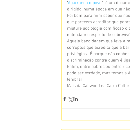
“
Agarrando o povo
”  é um docume
dirigido, numa época em que não
Foi bom para mim saber que não e
que parecem acreditar que pobrez
misture sociologia com ficção o t
entendam o espírito de sobreviv
Aquela bandidagem que leva à mo
corruptos que acredita que a barr
privilégios.  É porque não conhec
discriminação contra quem é liga
Enfim, entre pobres ou entre rico
pode ser Verdade, mas temos a A
lembrar.
Mais da Caliwood na Caixa Cultura